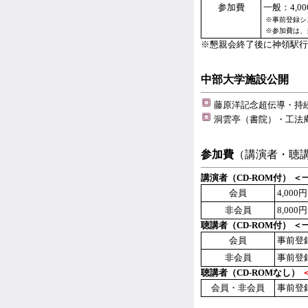
参加費
一般：4,00
※事前登録シ
※参加費は、
※懇親会終了後に神領駅行
中部大学施設公開
藤原洋記念超伝導・持
洞雲亭（書院）・工法
参加費
（講演者・聴
講演者（CD-ROM付） 
会員
4,000円
非会員
8,000円
聴講者（CD-ROM付） 
会員
事前登録
非会員
事前登録
聴講者（CD-ROMなし）
会員・非会員
事前登録