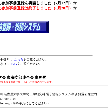
の参加事前登録を再開しました（7月12日）☆
の参加事前登録は終了しました（6月28日）
☆
手引き ：
こちら
をご覧ください。
き ：
こちら
をご覧ください。
学会 東海支部連合会 事務局
学会東海支部連合会」によって運営されています。
町 名古屋大学大学院 工学研究科 電子情報システム専攻 鈴置研究室内
2-789-2108
i-section.org（＠を半角にしてください）