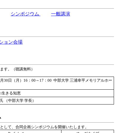
シンポジウム
一般講演
ション会場
ます。（聴講無料）
8月30日（月）16：00～17：00 中部大学 三浦幸平メモリアルホー
ぶ生きる知恵
 氏 （中部大学 学長）
ム
として、合同企画シンポジウムを開催いたします。