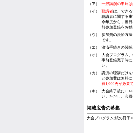
（ア）
一般講演の申込は
（イ）
聴講者
は、できる
聴講者に関する事
今年度から，当日
前参加登録をお勧
（ウ）
参加費の決済方法
です。
（エ）
決済手続きの関係
（オ）
大会プログラム、
事前登録完了時に
い。
（カ）
講演の聴講だけを
と参加費は無料に
費1,000円が
（キ）
大会終了後にCD
い。ただし、会員4
掲載広告の募集
大会プログラム(紙の冊子+