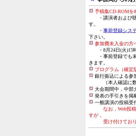
予稿集CD-ROMを
・講演者および聴講
す。
・
事前登録シス
下さい。
参加費未入金の方
・8月24日(火)1
・事前登録でも未入
きます。
プログラム（確定版
銀行振込による参加
（本人確認に数日
大会期間中，中部
発表の手引きを掲
一般講演の投稿受付
なお，Web投
すが，
受け付けておりま