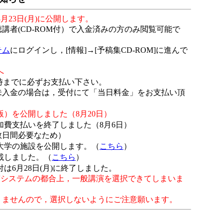
8月23日(月)に公開します。
者(CD-ROM付）で入金済みの方のみ閲覧可能で
テム
にログインし，[情報]→[予稿集CD-ROM]に進んで
へ
5時までに必ずお支払い下さい。
金の場合は，受付にて「当日料金」をお支払い頂
）を公開しました（8月20日）
費支払いを終了しました（8月6日）
間必要なため）
大学の施設を公開します。（
こちら
）
載しました。（
こちら
）
は6月28日(月)に終了しました。
稿システムの都合上，一般講演を選択できてしまいま
せんので，選択しないようにご注意願います。