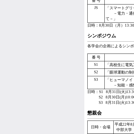
番 号
JS
「スマートグリ
－電力・通信
て－」
日時：8月30日（月）13:30
シンポジウム
各学会の企画によるシンポ
番 号
S1
「高校生に電気
S2
「眼球運動の制
S3
「ヒューマノイ
－知能・感性
日時：S1 8月31日(火)13:30 
S2 8月30日(月)10:00 -
S3 8月31日(火)13:30 -
懇親会
平成22年8月
日時・会場
中部大学 