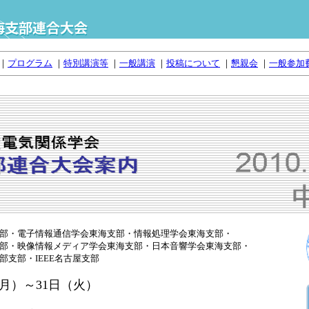
｜
プログラム
｜
特別講演等
｜
一般講演
｜
投稿について
｜
懇親会
｜
一般参加
部・電子情報通信学会東海支部・情報処理学会東海支部・
部・映像情報メディア学会東海支部・日本音響学会東海支部・
部支部・IEEE名古屋支部
（月）～31日（火）