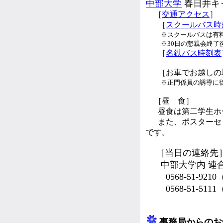
中部大学
春日井キ
［
交通アクセス
］
［
スクールバス時
※スクールバスは有料の
※30日の懇親会終了後
［
名鉄バス時刻表
［お車でお越しの
※正門係員の誘導に従
［昼 食］
昼食は第二学生ホー
また、ポスターセッ
です。
［当日の連絡先
中部大学内 連合
0568-51-92
0568-51-511
事務局からのお