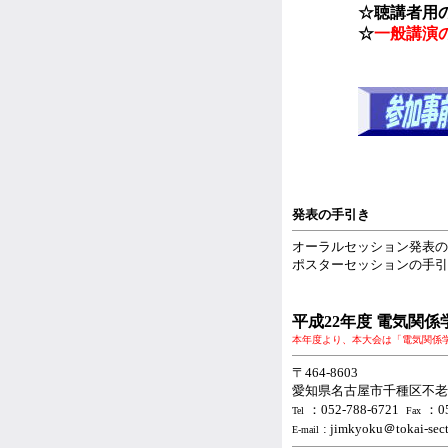
☆聴講者用
☆
一般講演
発表の手引き
オーラルセッション発表の
ポスターセッションの手引
平成22年度 電気関係
本年度より、本大会は「電気関係
〒464-8603
愛知県名古屋市千種区不老
：052-788-6721
：05
Tel
Fax
: jimkyoku＠toka
E-mail