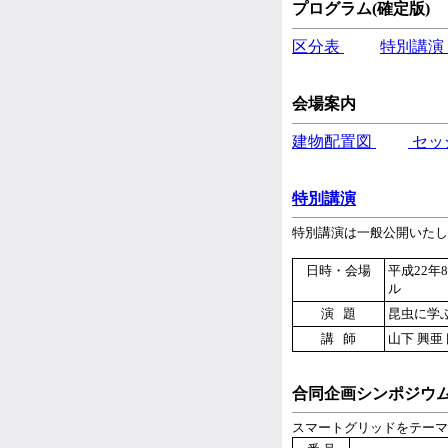
プログラム(確定版)
区分表
特別講演
会場案内
建物配置図
セッ
特別講演
特別講演は一般公開いたし
日時・会場
平成22年
ル
演 題
昆虫に学
講 師
山下 興亜
合同企画シンポジウ
スマートグリッドをテーマ