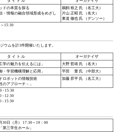
タ イ ト ル
オーガナイザ
ッドの本質を探る
鵜飼 裕之 氏 （名工大）
・情報の融合領域形成をめざし
片山 正昭 氏 （名大）
東道 徹也 氏 （デンソー）
～15:30
ジウムを計3件開催いたします。
タ イ ト ル
オーガナイザ
工学の魅力を伝えるには」
大野 哲靖 氏 （名大）
御・学習機構理解と応用」
平田 豊 氏 （中部大）
ドロボットの情報技術
加藤 昇平 氏 （名工大）
のアプローチ－」
- 15:30
 12:30
 15:30
30日（月） 17:30～19：00
「第三学生ホール」