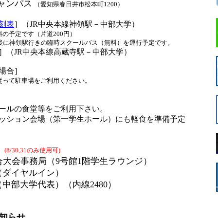
ャンパス
（愛知県春日井市松本町1200）
刻表
］（JR中央本線神領駅－中部大学）
予定です（片道200円）
に神領駅行きの臨時スクールバス（無料）を運行予定です。
］（JR中央本線高蔵寺駅－中部大学）
場合］
って駐車場をご利用ください。
ルの食堂等をご利用下さい。
ション会場（第一学生ホール）にも軽食を準備予定
］
(8/30,31のみ使用可)
大会事務局（9号館1階学生ラウンジ）
10（ダイヤルイン）
1（中部大学代表）（内線2480）
知らせ