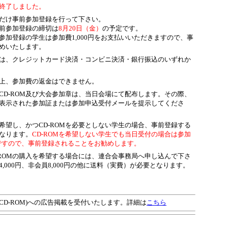
終了しました。
だけ事前参加登録を行って下さい。
前参加登録の締切は
8月20日（金）
の予定です。
参加登録の学生は参加費1,000円をお支払いいただきますので、事
めいたします。
は、クレジットカード決済・コンビニ決済・銀行振込のいずれか
上、参加費の返金はできません。
CD-ROM及び大会参加章は、当日会場にて配布します。その際、
表示された参加証または参加申込受付メールを提示してくださ
希望し、かつCD-ROMを必要としない学生の場合、事前登録する
なります。
CD-ROMを希望しない学生でも当日受付の場合は参加
必要ですので、事前登録されることをお勧めします。
-ROMの購入を希望する場合には、連合会事務局へ申し込んで下さ
,000円、非会員8,000円の他に送料（実費）が必要となります。
CD-ROM)への広告掲載を受付いたします。詳細は
こちら